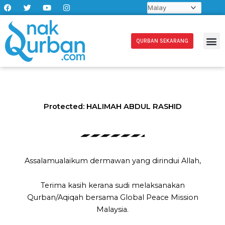
F
T
Y
I
Skip
a
w
o
n
to
c
i
u
s
e
t
t
t
content
b
t
u
a
o
e
b
g
QURBAN SEKARANG
o
r
e
r
k
a
m
Protected: HALIMAH ABDUL RASHID
Assalamualaikum dermawan yang dirindui Allah,
Terima kasih kerana sudi melaksanakan
Qurban/Aqiqah bersama Global Peace Mission
Malaysia.